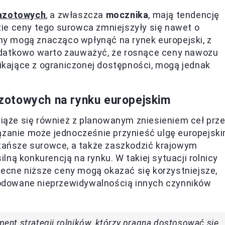
azotowych
, a zwłaszcza
mocznika
, mają tendencję
ie ceny tego surowca zmniejszyły się nawet o
any mogą znacząco wpłynąć na rynek europejski, z
odatkowo warto zauważyć, że rosnące ceny nawozu
kające z ograniczonej dostępności, mogą jednak
zotowych na rynku europejskim
ąże się również z planowanym zniesieniem ceł prz
iązanie może jednocześnie przynieść ulgę europejsk
 tańsze surowce, a także zaszkodzić krajowym
ną konkurencją na rynku. W takiej sytuacji rolnicy
ecne niższe ceny mogą okazać się korzystniejsze,
odowane nieprzewidywalnością innych czynników
nt strategii rolników, którzy pragną dostosować się