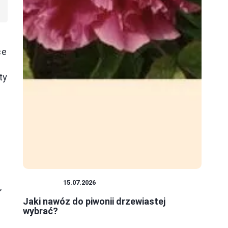
ce
ty
ROŚLINY
15.07.2026
,
Jaki nawóz do piwonii drzewiastej
wybrać?