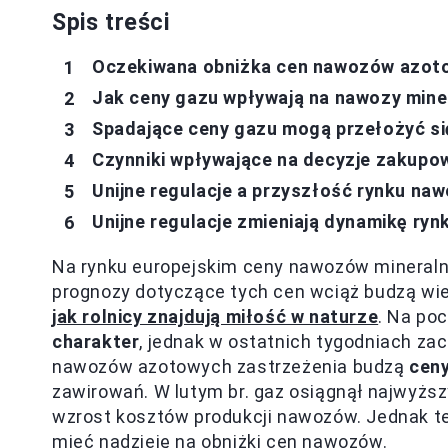
Spis treści
Oczekiwana obniżka cen nawozów azoto
Jak ceny gazu wpływają na nawozy mine
Spadające ceny gazu mogą przełożyć si
Czynniki wpływające na decyzje zakupo
Unijne regulacje a przyszłość rynku na
Unijne regulacje zmieniają dynamikę ry
Na rynku europejskim ceny nawozów mineraln
prognozy dotyczące tych cen wciąż budzą wiele
jak rolnicy znajdują miłość w naturze
. Na po
charakter
, jednak w ostatnich tygodniach zac
nawozów azotowych zastrzeżenia budzą
cen
zawirowań. W lutym br. gaz osiągnął najwyżs
wzrost kosztów produkcji nawozów. Jednak te
mieć nadzieję na obniżki cen nawozów.