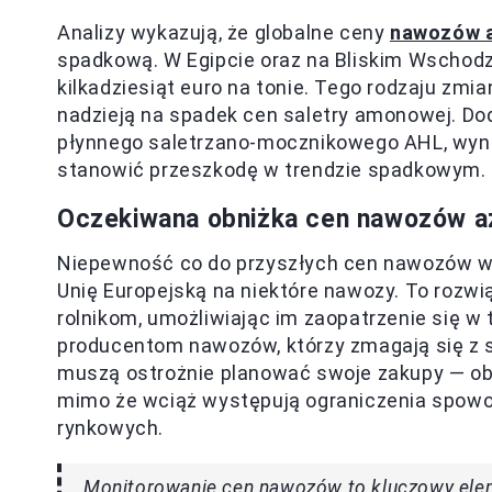
Analizy wykazują, że globalne ceny
nawozów 
spadkową. W Egipcie oraz na Bliskim Wschodz
kilkadziesiąt euro na tonie. Tego rodzaju zmi
nadzieją na spadek cen saletry amonowej. D
płynnego saletrzano-mocznikowego AHL, wyni
stanowić przeszkodę w trendzie spadkowym.
Oczekiwana obniżka cen nawozów a
Niepewność co do przyszłych cen nawozów wi
Unię Europejską na niektóre nawozy. To rozw
rolnikom, umożliwiając im zaopatrzenie się w
producentom nawozów, którzy zmagają się z sil
muszą ostrożnie planować swoje zakupy — ob
mimo że wciąż występują ograniczenia spow
rynkowych.
Monitorowanie cen nawozów to kluczowy eleme