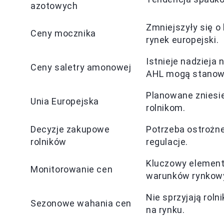
azotowych
Zmniejszyły się o 
Ceny mocznika
rynek europejski.
Istnieje nadzieja
Ceny saletry amonowej
AHL mogą stanowi
Planowane zniesie
Unia Europejska
rolnikom.
Decyzje zakupowe
Potrzeba ostrożne
rolników
regulacje.
Kluczowy element 
Monitorowanie cen
warunków rynkow
Nie sprzyjają roln
Sezonowe wahania cen
na rynku.