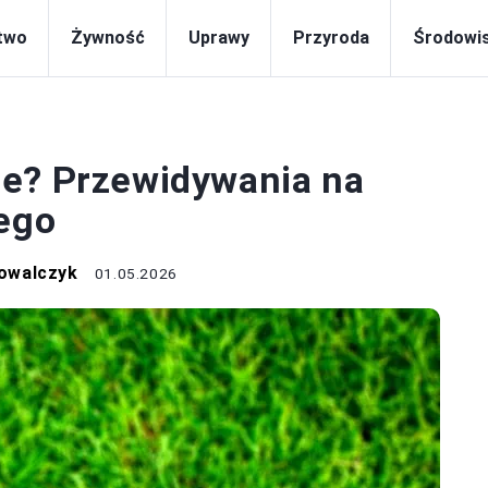
two
Żywność
Uprawy
Przyroda
Środowi
ROLNICTWO
ze? Przewidywania na
zego
owalczyk
01.05.2026