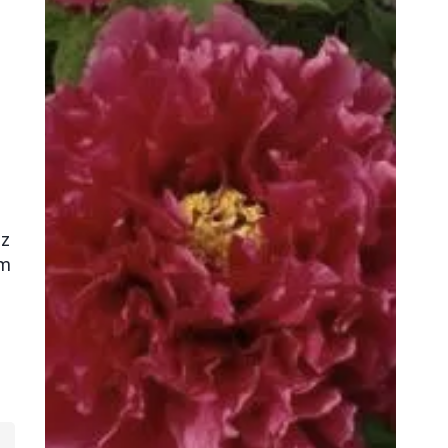
ez
im