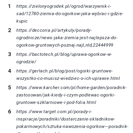
https://zielonyogrodek.pl/ogrod/warzywnik-i-
sad/12780-ziemia-do-ogorkow-jaka-wybrac-i-gdzie-
kupic
https://deccoria.pl/artykuly/porady-
ogrodnicze/news-jaka-ziemia-jest-najlepsza-do-
ogorkow-gruntowych-poznaj-najl,nId,22444999
https://bactotech.pl/blog/uprawa-ogorkow-w-
ogrodzie/
https://gerlach.pl/blog/post/ogorki-gruntowe-
wszystko-co-musisz-wiedziec-o-ich-uprawie.html
https://www.karcher.com/pl/home-garden/poradnik-
zastosowan/jak-kiedy-i-czym-podlewac-ogorki-
gruntowe-szklarniowe-i-pod-folia.html
https://www.target.com.pl/porady-i-
inspiracje/poradniki/dostarczanie-skladnikow-
pokarmowych/sztuka-nawozenia-ogorkow---poradnik-