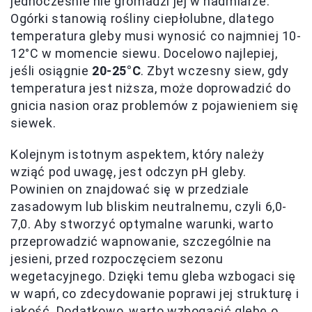
jednocześnie nie gromadzi jej w nadmiarze.
Ogórki stanowią rośliny ciepłolubne, dlatego
temperatura gleby musi wynosić co najmniej 10-
12°C w momencie siewu. Docelowo najlepiej,
jeśli osiągnie
20-25°C
. Zbyt wczesny siew, gdy
temperatura jest niższa, może doprowadzić do
gnicia nasion oraz problemów z pojawieniem się
siewek.
Kolejnym istotnym aspektem, który należy
wziąć pod uwagę, jest odczyn pH gleby.
Powinien on znajdować się w przedziale
zasadowym lub bliskim neutralnemu, czyli 6,0-
7,0. Aby stworzyć optymalne warunki, warto
przeprowadzić wapnowanie, szczególnie na
jesieni, przed rozpoczęciem sezonu
wegetacyjnego. Dzięki temu gleba wzbogaci się
w wapń, co zdecydowanie poprawi jej strukturę i
jakość. Dodatkowo, warto wzbogacić glebę o