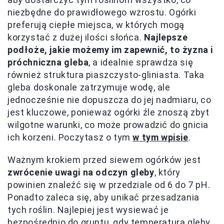
niezbędne do prawidłowego wzrostu. Ogórki
preferują ciepłe miejsca, w których mogą
korzystać z dużej ilości słońca.
Najlepsze
podłoże, jakie możemy im zapewnić, to żyzna i
próchniczna gleba
, a idealnie sprawdza się
również struktura piaszczysto-gliniasta. Taka
gleba doskonale zatrzymuje wodę, ale
jednocześnie nie dopuszcza do jej nadmiaru, co
jest kluczowe, ponieważ ogórki źle znoszą zbyt
wilgotne warunki, co może prowadzić do gnicia
ich korzeni. Poczytasz o tym
w tym wpisie
.
Ważnym krokiem przed siewem ogórków jest
zwrócenie uwagi na odczyn gleby
, który
powinien znaleźć się w przedziale od 6 do 7 pH.
Ponadto zaleca się, aby unikać przesadzania
tych roślin. Najlepiej jest wysiewać je
bezpośrednio do gruntu, gdy temperatura gleby