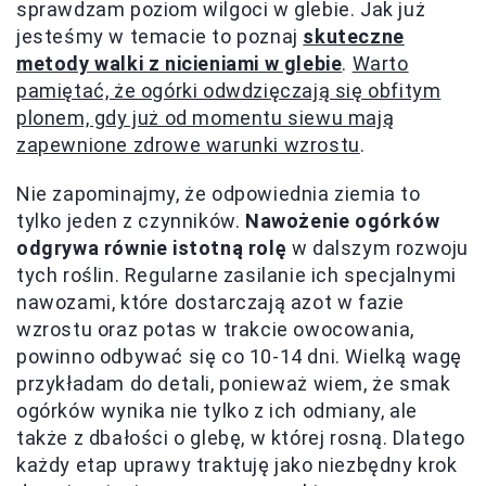
sprawdzam poziom wilgoci w glebie. Jak już
jesteśmy w temacie to poznaj
skuteczne
metody walki z nicieniami w glebie
.
Warto
pamiętać, że ogórki odwdzięczają się obfitym
plonem, gdy już od momentu siewu mają
zapewnione zdrowe warunki wzrostu
.
Nie zapominajmy, że odpowiednia ziemia to
tylko jeden z czynników.
Nawożenie ogórków
odgrywa równie istotną rolę
w dalszym rozwoju
tych roślin. Regularne zasilanie ich specjalnymi
nawozami, które dostarczają azot w fazie
wzrostu oraz potas w trakcie owocowania,
powinno odbywać się co 10-14 dni. Wielką wagę
przykładam do detali, ponieważ wiem, że smak
ogórków wynika nie tylko z ich odmiany, ale
także z dbałości o glebę, w której rosną. Dlatego
każdy etap uprawy traktuję jako niezbędny krok