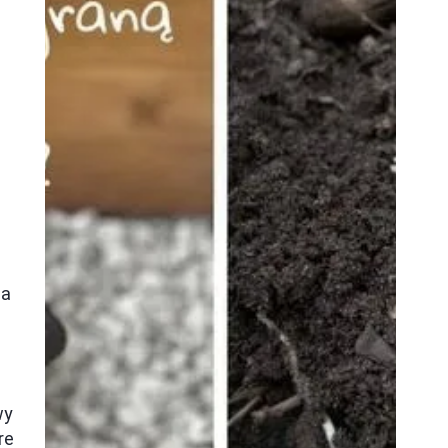
ta
.
wy
re