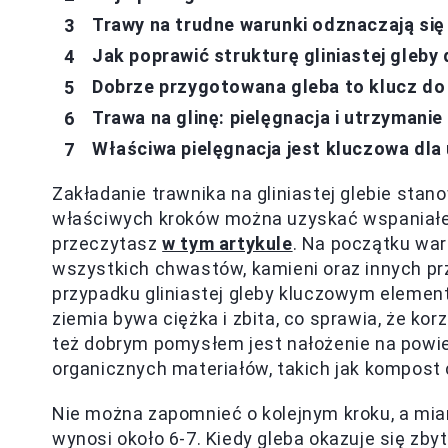
Trawy na trudne warunki odznaczają si
Jak poprawić strukturę gliniastej gleby 
Dobrze przygotowana gleba to klucz do
Trawa na glinę: pielęgnacja i utrzymani
Właściwa pielęgnacja jest kluczowa dl
Zakładanie trawnika na gliniastej glebie sta
właściwych kroków można uzyskać wspaniałe re
przeczytasz
w tym artykule
. Na początku war
wszystkich chwastów, kamieni oraz innych pr
przypadku gliniastej gleby kluczowym elemen
ziemia bywa ciężka i zbita, co sprawia, że ko
też dobrym pomysłem jest nałożenie na powie
organicznych materiałów, takich jak kompost c
Nie można zapomnieć o kolejnym kroku, a mi
wynosi około 6-7. Kiedy gleba okazuje się zby