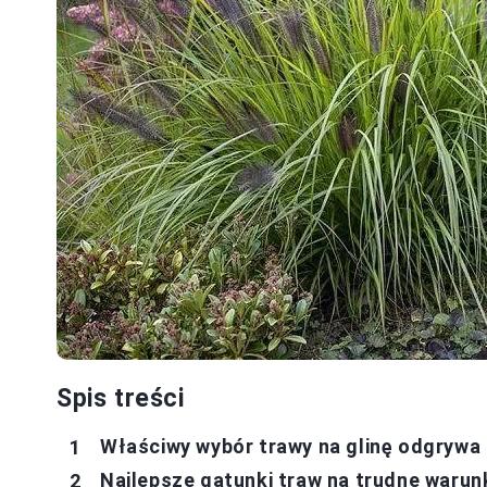
Spis treści
Właściwy wybór trawy na glinę odgrywa 
Najlepsze gatunki traw na trudne warun