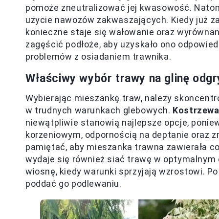
pomoże zneutralizować jej kwasowość. Natom
użycie nawozów zakwaszających. Kiedy już z
konieczne staje się wałowanie oraz wyrówn
zagęścić podłoże, aby uzyskało ono odpowied
problemów z osiadaniem trawnika.
Właściwy wybór trawy na glinę odgr
Wybierając mieszankę traw, należy skoncentr
w trudnych warunkach glebowych.
Kostrzewa 
niewątpliwie stanowią najlepsze opcje, poni
korzeniowym, odpornością na deptanie oraz
pamiętać, aby mieszanka trawna zawierała co
wydaje się również siać trawę w optymalnym cz
wiosnę, kiedy warunki sprzyjają wzrostowi. P
poddać go podlewaniu.