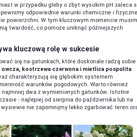
iast w przypadku gleby o zbyt wysokim pH zaleca s
apewnimy odpowiednie warunki chemiczne i fizyczne
anie powierzchni. W tym kluczowym momencie musi
nią twardość, co pomoże uniknąć późniejszych
ywa kluczową rolę w sukcesie
ować się na gatunkach, które doskonale radzą sobie
owcza, kostrzewa czerwona i mietlica pospolita
eważ charakteryzują się głębokim systemem
 zmienność warunków pogodowych. Warto również
 najmniej dwa z wymienionych gatunków. Istotne
asie - najlepiej od sierpnia do października lub na
o wysiewie nie zapomnijmy lekko zgarbować teren or