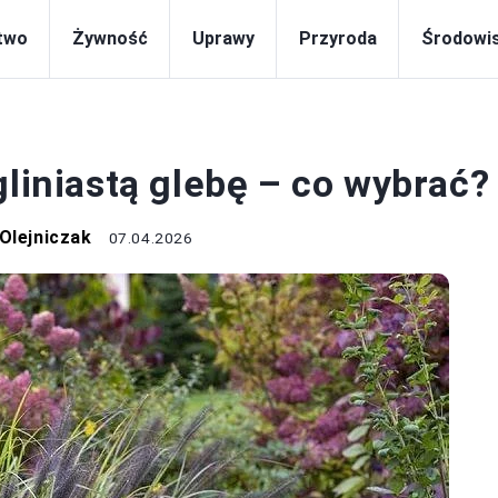
two
Żywność
Uprawy
Przyroda
Środowi
ROŚLINY
gliniastą glebę – co wybrać?
Olejniczak
07.04.2026