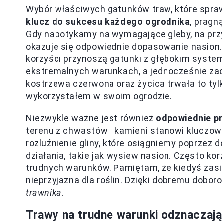
Wybór właściwych gatunków traw, które spra
klucz do sukcesu każdego ogrodnika
, pragn
Gdy napotykamy na wymagające gleby, na przy
okazuje się odpowiednie dopasowanie nasion.
korzyści przynoszą gatunki z głębokim syste
ekstremalnych warunkach, a jednocześnie za
kostrzewa czerwona oraz życica trwała to tyl
wykorzystałem w swoim ogrodzie.
Niezwykle ważne jest również
odpowiednie p
terenu z chwastów i kamieni stanowi kluczow
rozluźnienie gliny, które osiągniemy poprzez 
działania, takie jak wysiew nasion. Często 
trudnych warunków. Pamiętam, że kiedyś zasia
nieprzyjazna dla roślin. Dzięki dobremu dobor
trawnika
.
Trawy na trudne warunki odznaczają