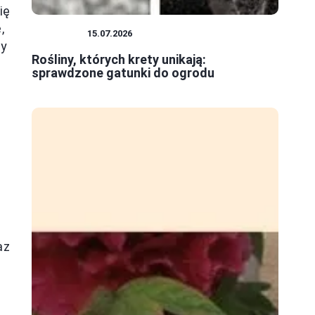
ię
,
ROŚLINY
15.07.2026
my
Rośliny, których krety unikają:
sprawdzone gatunki do ogrodu
az