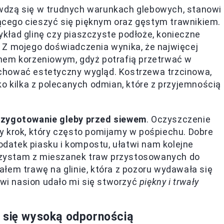
wdzą się w trudnych warunkach glebowych, stanowi
ącego cieszyć się pięknym oraz gęstym trawnikiem.
kład glinę czy piaszczyste podłoże, konieczne
 Z mojego doświadczenia wynika, że najwięcej
mem korzeniowym, gdyż potrafią przetrwać w
chować estetyczny wygląd. Kostrzewa trzcinowa,
ko kilka z polecanych odmian, które z przyjemnością
rzygotowanie gleby przed siewem
. Oczyszczenie
y krok, który często pomijamy w pośpiechu. Dobre
dodatek piasku i kompostu, ułatwi nam kolejne
korzystam z mieszanek traw przystosowanych do
łem trawę na glinie, która z pozoru wydawała się
owi nasion udało mi się stworzyć
piękny i trwały
 się wysoką odpornością