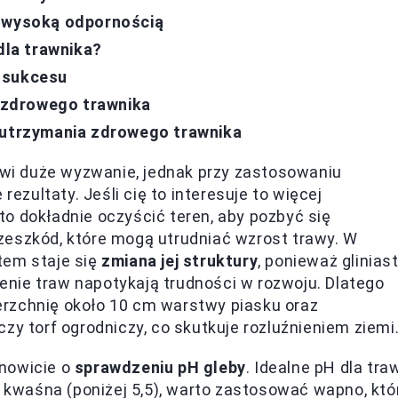
ę wysoką odpornością
dla trawnika?
 sukcesu
e zdrowego trawnika
a utrzymania zdrowego trawnika
nowi duże wyzwanie, jednak przy zastosowaniu
zultaty. Jeśli cię to interesuje to więcej
to dokładnie oczyścić teren, aby pozbyć się
zeszkód, które mogą utrudniać wzrost trawy. W
tem staje się
zmiana jej struktury
, ponieważ glinias
rzenie traw napotykają trudności w rozwoju. Dlatego
rzchnię około 10 cm warstwy piasku oraz
zy torf ogrodniczy, co skutkuje rozluźnieniem ziemi
anowicie o
sprawdzeniu pH gleby
. Idealne pH dla tra
t kwaśna (poniżej 5,5), warto zastosować wapno, któ